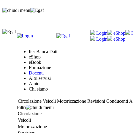
Login
eShop
F
Login
eShop
Iter Banca Dati
eShop
eBook
Formazione
Docenti
Altri servizi
Aiuto
Chi siamo
Circolazione
Veicoli
Motorizzazione
Revisioni
Conducenti
A
Filtri
Circolazione
Veicoli
Motorizzazione