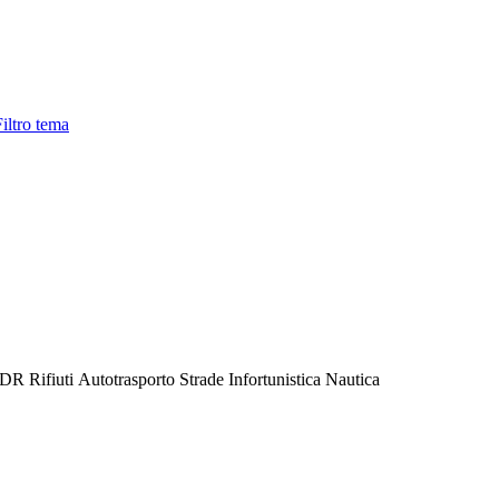
iltro tema
DR
Rifiuti
Autotrasporto
Strade
Infortunistica
Nautica