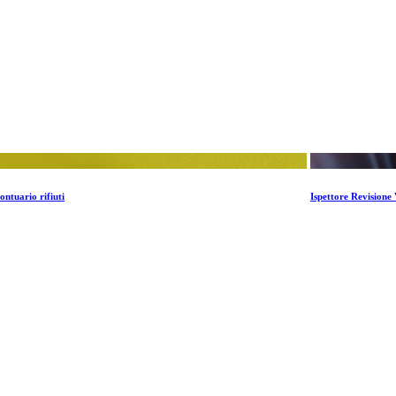
ontuario rifiuti
Ispettore Revisione 